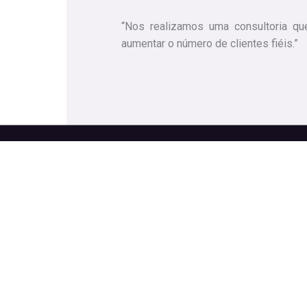
“Nos realizamos uma consultoria que
aumentar o número de clientes fiéis.”
Contato
consultoria@gestao67.com.
+55 67 99108-4174
Campo Grande, MS